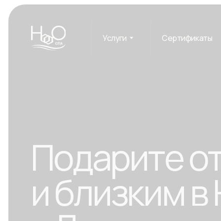
Услуги
Сертификаты
Пак
Подарите отд
и близким в H
в Лужниках