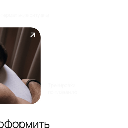
Тренировки
по плаванию
мить
ятным