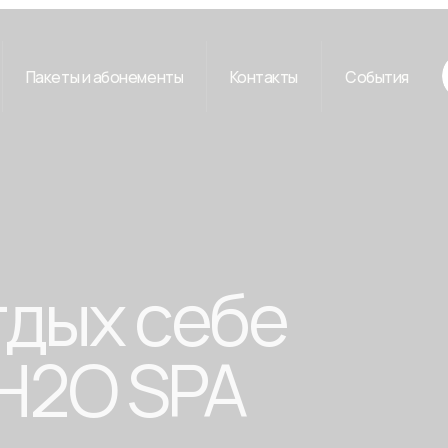
еты и абонементы
Контакты
События
ых себе
2O SPA