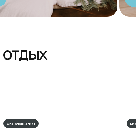
ст
Массажист
Светлана