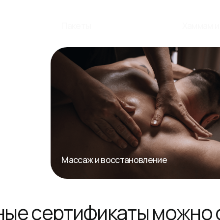
Массаж и восстановление
 сертификаты можно офор
обрести офлайн. Будет при
рком на любой праздник.