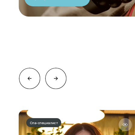
Спа-специалист
Мишель