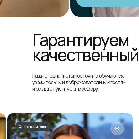
Спа-специалист
Спа-специали
Екатерина
Юлия