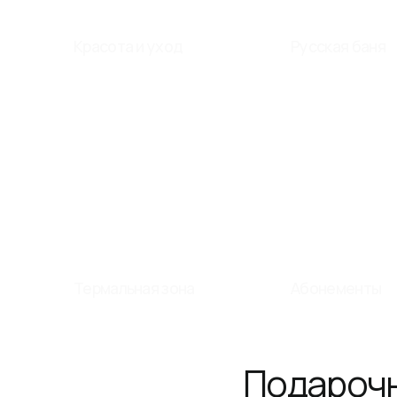
Термальная зона
Абонементы
Подарочные
онлайн и при
пода